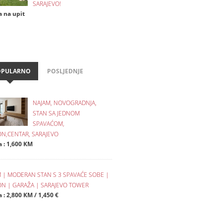
SARAJEVO!
a na upit
OPULARNO
POSLJEDNJE
NAJAM, NOVOGRADNJA,
STAN SA JEDNOM
SPAVAĆOM,
N,CENTAR, SARAJEVO
a : 1,600 KM
 | MODERAN STAN S 3 SPAVAĆE SOBE |
N | GARAŽA | SARAJEVO TOWER
 : 2,800 KM / 1,450 €