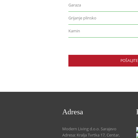
Garaza
Grijanje plinsko
Kamin
POŠALJIT
Adresa
Modern Living d.o.o. Sarajevo
Adresa: Kralja Tvrtka 17, Centar,