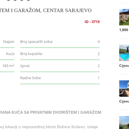
TEM I GARAŽOM, CENTAR SARAJEVO
ID - 3715
1,800
Najam
Broj spavaćih soba:
4
Kuća
Broj kupatila:
2
2
Cijen
183 m
Sprat:
2
Radne Sobe:
1
Cijen
RANA KUĆA SA PRIVATNIM DVORIŠTEM I GARAŽOM
oj lokaciji u neposrednoj blizini Bolnice Koševo, izdaje