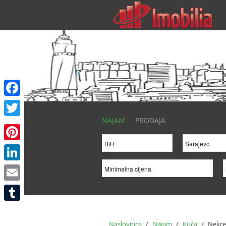
Facebook
NAJAM
PRODAJA
Twitter
Pinterest
LinkedIn
Email
Tumblr
Naslovnica
/
Najam
/
Kuća
/
Nekre