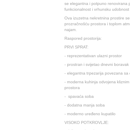
se elegantna i potpuno renovirana 
funkcionalnost i vrhunsku udobnost
Ova izuzetna nekretnina prostire se n
prozračnošću prostora i toplom atmo
najam.
Raspored prostorija:
PRVI SPRAT:
- reprezentativan ulazni prostor
- prostran i svijetao dnevni boravak
- elegantna trpezarija povezana s
- moderna kuhinja odvojena kliznim 
prostora
- spavaća soba
- dodatna manja soba
- moderno uređeno kupatilo
VISOKO POTKROVLJE: