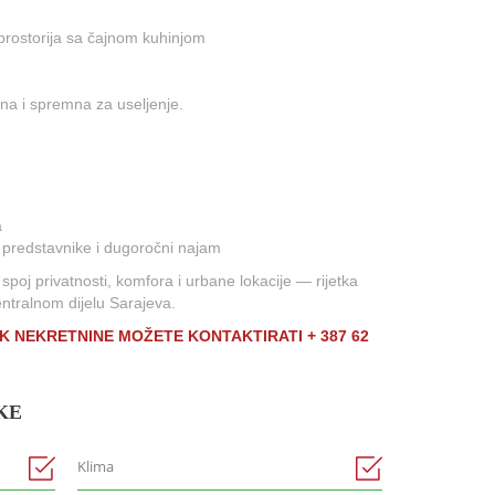
 prostorija sa čajnom kuhinjom
a i spremna za useljenje.
a
 predstavnike i dugoročni najam
poj privatnosti, komfora i urbane lokacije — rijetka
entralnom dijelu Sarajeva.
AK NEKRETNINE MOŽETE KONTAKTIRATI + 387 62
KE
Klima