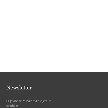
Newsletter
Prijavite se za najnovije vijesti iz
Imobilie