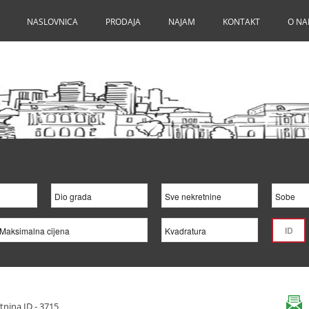
NASLOVNICA
PRODAJA
NAJAM
KONTAKT
O N
tnina ID - 3715