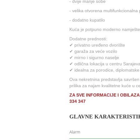
- dvije manje sobe
- velika otvorena multifunkcionalna
- dodatno kupatilo
Kuća je potpuno moderno namješten
Dodatne prednosti:
✔ privatno uređeno dvorište
✔ garaža za veće vozilo
✔ mirno i sigurno naselje
✔ odlična lokacija u centru Sarajev
✔ idealna za porodice, diplomatske
Ova nekretnina predstavlja savršen s
prilika za najam kvalitetne kuće u c
ZA SVE INFORMACIJE I OBILAZ
334 347
GLAVNE KARAKTERISTI
Alarm