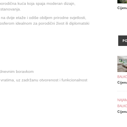
porodična kuća koja spaja moderan dizajn,
Cijen
 stanovanja.
a dvije etaže i odiše obiljem prirodne svjetlosti,
sferom idealnom za porodični život ili diplomatski
P
a dnevnim boravkom
BALKO
vratima, uz zadržanu otvorenost i funkcionalnost
Cijen
NAJAM
BALKO
Cijena