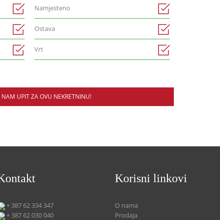
Namjesteno
Ostava
Vrt
E NAM UPIT ZA OVU NEKRETNINU!
Kontakt
Korisni linkovi
+ 387 62 334 347
O nama
+ 387 62 030 040
Prodaja