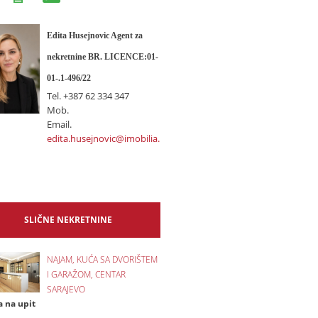
Edita Husejnovic Agent za
nekretnine BR. LICENCE:01-
01-.1-496/22
Tel.
+387 62 334 347
Mob.
Email.
edita.husejnovic@imobilia.ba
SLIČNE NEKRETNINE
NAJAM, KUĆA SA DVORIŠTEM
I GARAŽOM, CENTAR
SARAJEVO
a na upit