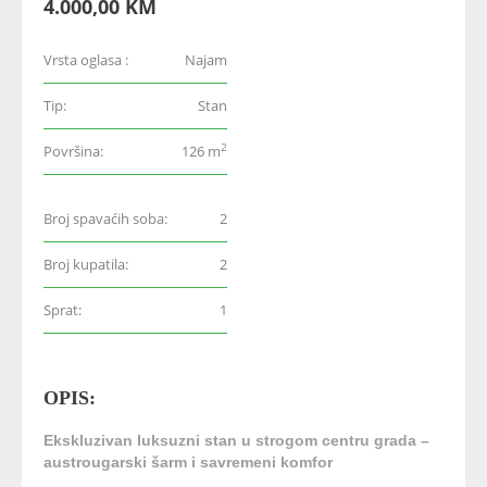
4.000,00 KM
Vrsta oglasa :
Najam
Tip:
Stan
2
Površina:
126 m
Broj spavaćih soba:
2
Broj kupatila:
2
Sprat:
1
OPIS:
Ekskluzivan luksuzni stan u strogom centru grada –
austrougarski šarm i savremeni komfor