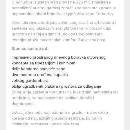
U ponudi je izuzetan stan površine 126 m², smješten u
autentičnoj austrougarskoj zgradi u samom srcu grada, u
neposrednoj blizini Katedrale i pješačke zone Ferhadija.
Ova nekretnina nudi jedinstven spoj klasične arhitekture i
savremenog luksuza. Visoki plafoni i veliki prozori daju
prostoru osjećaj elegancije, dok pažljivo osmišljen
enterijer pruža maksimalan komfor i funkcionalnost.
Stan se sastoji od:
impresivno prostranog dnevnog boravka otvorenog
koncepta sa trpezarijom i kuhinjom
dvije komforne spavaće sobe
dva moderno uređena kupatila
velikog garderobera
obilja ugradbenih plakara i prostora za odlaganje
Enterijer je opremljen vrhunskim, luksuznim namještajem i
uređajima, sa naglaskom na kvalitet, detalje i
dugotrajnost.
Lokacija je među najtraženijim u gradu – na nekoliko
koraka od najvažnijih gradskih sadržaja, kulturnih
institucija, restorana i poslovnih zona.