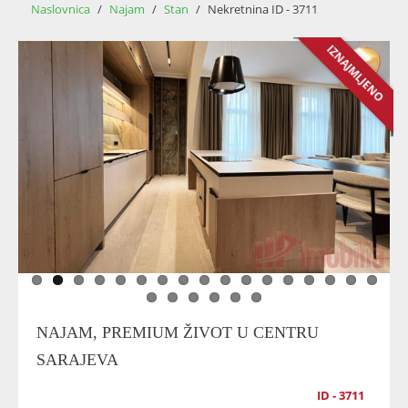
Naslovnica
/
Najam
/
Stan
/
Nekretnina ID - 3711
IZNAJMLJENO
NAJAM, PREMIUM ŽIVOT U CENTRU
SARAJEVA
ID - 3711