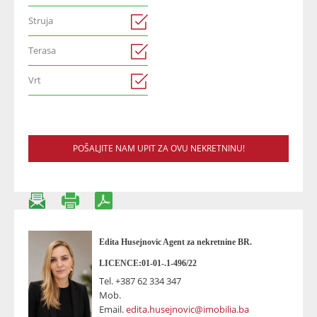
Struja
Terasa
Vrt
POŠALJITE NAM UPIT ZA OVU NEKRETNINU!
Edita Husejnovic Agent za nekretnine BR.
LICENCE:01-01-.1-496/22
Tel.
+387 62 334 347
Mob.
Email.
edita.husejnovic@imobilia.ba