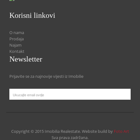
Korisni linkovi
O nama
Prodaja
Najam
Kontakt
Newsletter
Prijavite se za najnovije vijesti iz Imobilie
Copyright © 2015 Imobilia Realestate. Website build by
Foto Art
Sva prava zadržana.