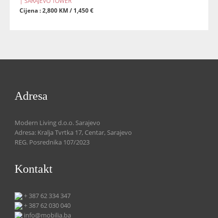
| SARAJEVO TOWER
Cijena : 2,800 KM / 1,450 €
Adresa
Modern Living d.o.o. Sarajevo
Adresa: Kralja Tvrtka 17, Centar, Sarajevo
REG. Posrednika 107/2023
Kontakt
+ 387 62 334 347
+ 387 62 030 040
info@mobilia.ba