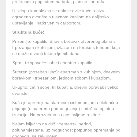
prekrasnim pogledom na brda, planine i prirodu.
U sklopu kompleksa se nalaze dvije kuće u nizu,
ograđeno dvorište s ulaznom kapijom na daljinsko
upravljanje i natkrivenim carportom.
Struktura kuće:
Prizemlje:
kupatilo,
dnevni boravak otvorenog plana s
trpezarijom i kuhinjom, izlazom na terasu
s tendom koja
se može otvoriti tokom ljetnih dana,
Sprat: tri spavaće sobe i dodatno kupatilo.
Suteren (poseban ulaz): apartman s kuhinjom, dnevnim
boravkom i trpezarijom, jednom sobom i kupatilom.
Ukupno: četiri sobe, tri kupatila, dnevni boravak i veliko
dvorište.
Kuća je opremljena alarmnim sistemom, ima električno
grijanje (u suterenu podno grijanje) i odličnu toplotnu
izolaciju. Na prozorima su postavljene roletne.
Najam isljučivo na duži vremenski period,
polunamještena, uz mogućnost potpunog opremanja po
dogovoru sa zakupcem.