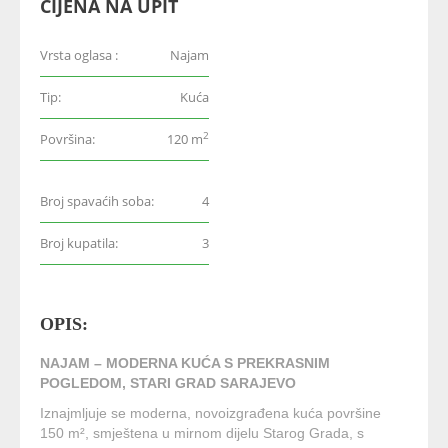
CIJENA NA UPIT
Vrsta oglasa :
Najam
Tip:
Kuća
2
Površina:
120 m
Broj spavaćih soba:
4
Broj kupatila:
3
OPIS:
NAJAM – MODERNA KUĆA S PREKRASNIM
POGLEDOM, STARI GRAD SARAJEVO
Iznajmljuje se moderna, novoizgrađena kuća površine
150 m², smještena u mirnom dijelu Starog Grada, s