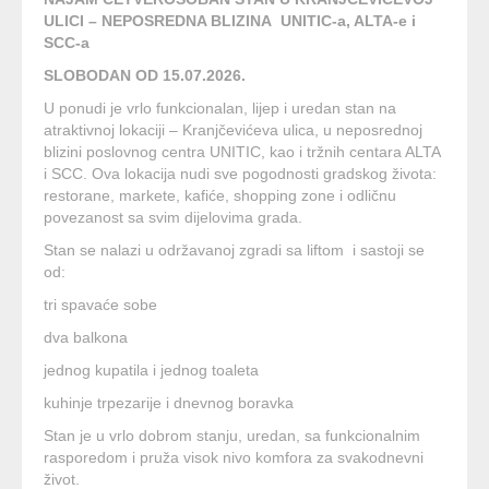
ULICI – NEPOSREDNA BLIZINA UNITIC-a, ALTA-e i
SCC-a
SLOBODAN OD 15.07.2026.
U ponudi je vrlo funkcionalan, lijep i uredan stan na
atraktivnoj lokaciji – Kranjčevićeva ulica, u neposrednoj
blizini poslovnog centra UNITIC, kao i tržnih centara ALTA
i SCC. Ova lokacija nudi sve pogodnosti gradskog života:
restorane, markete, kafiće, shopping zone i odličnu
povezanost sa svim dijelovima grada.
Stan se nalazi u održavanoj zgradi sa liftom i sastoji se
od:
tri spavaće sobe
dva balkona
jednog kupatila i jednog toaleta
kuhinje trpezarije i dnevnog boravka
Stan je u vrlo dobrom stanju, uredan, sa funkcionalnim
rasporedom i pruža visok nivo komfora za svakodnevni
život.