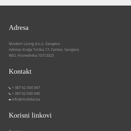
Adresa
Modern Living d.o.o. Sarajevo
Adresa: Kralja Tvrtka 17, Centar, Sarajevo
REG. Posrednika 107/2023
Kontakt
+ 387 62 334 347
+ 387 62 030 040
info@mobilia.ba
Korisni linkovi